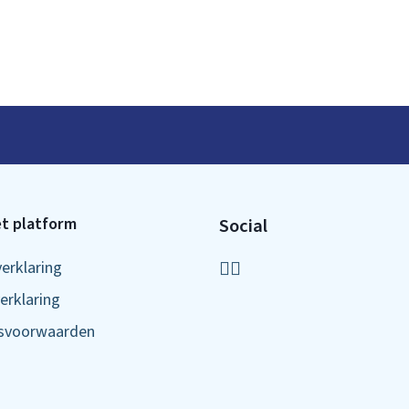
t platform
Social
verklaring
erklaring
ksvoorwaarden