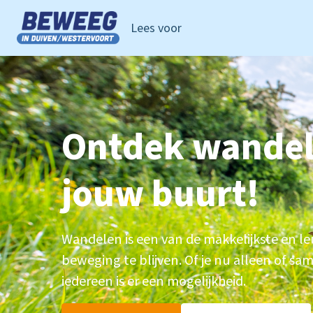
Lees voor
Ga naar de homepage van Beweeg in Duiven Westervoor
Ontdek wandel
jouw buurt!
Wandelen is een van de makkelijkste en l
beweging te blijven. Of je nu alleen of s
iedereen is er een mogelijkheid.