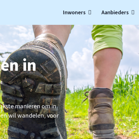
Inwoners
Aanbieders
t
en in
eukste manieren om in
amen wil wandelen, voor