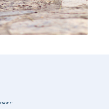
Loo
hap
rvoort!