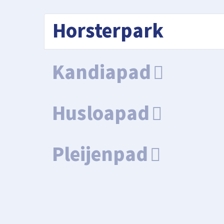
Horsterpark
Kandiapad
Husloapad
Pleijenpad