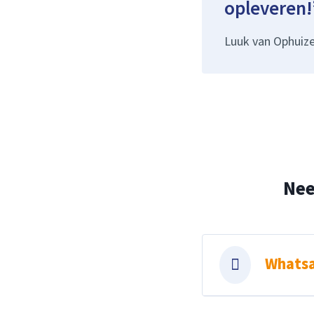
opleveren!
Luuk van Ophuiz
Nee
Whats