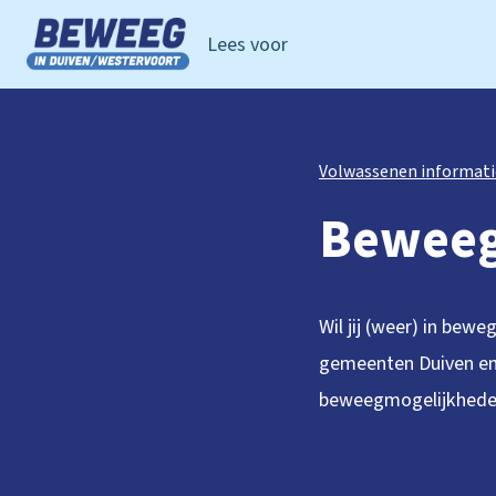
Lees voor
Ga naar de homepage van Beweeg in Duiven Westervoor
Volwassenen informati
Beweeg
Wil jij (weer) in be
gemeenten Duiven en 
beweegmogelijkheden