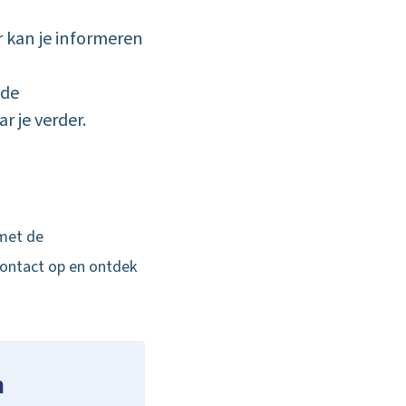
 kan je informeren
nde
 je verder.
 met de
contact op en ontdek
n