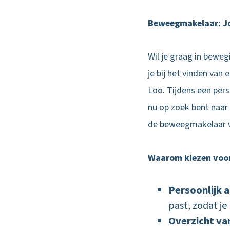
Beweegmakelaar: Jo
Wil je graag in bewe
je bij het vinden van
Loo. Tijdens een perso
nu op zoek bent naar e
de beweegmakelaar we
Waarom kiezen voo
Persoonlijk 
past, zodat j
Overzicht va