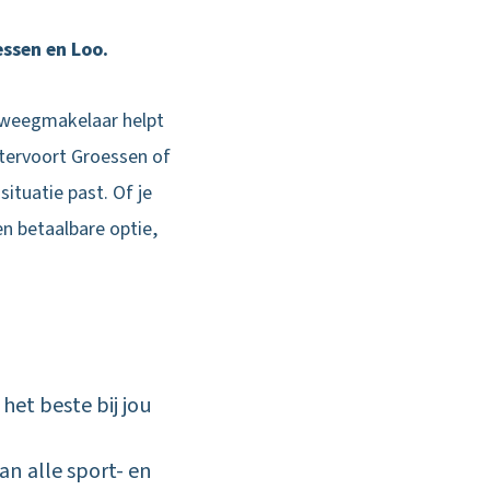
essen en Loo.
eweegmakelaar helpt
estervoort Groessen of
situatie past. Of je
een betaalbare optie,
et beste bij jou
van alle sport- en