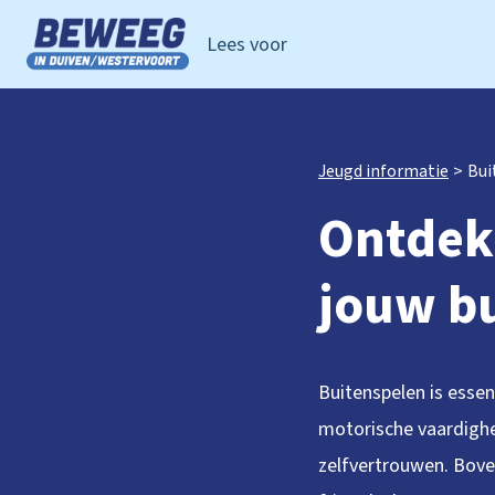
Lees voor
Ga naar de homepage van Beweeg in Duiven Westervoor
Jeugd informatie
Bui
Ontdek 
jouw b
Buitenspelen is essen
motorische vaardighed
zelfvertrouwen. Bove