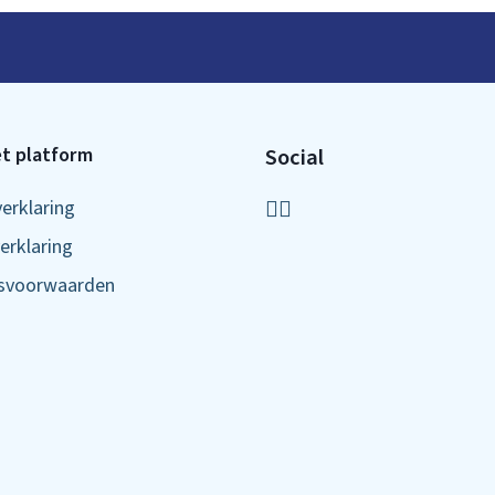
t platform
Social
verklaring
erklaring
ksvoorwaarden