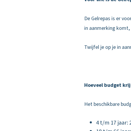
De Gelrepas is er vo
in aanmerking komt, 
Twijfel je op je in a
Hoeveel budget krij
Het beschikbare budge
4 t/m 17 jaar: