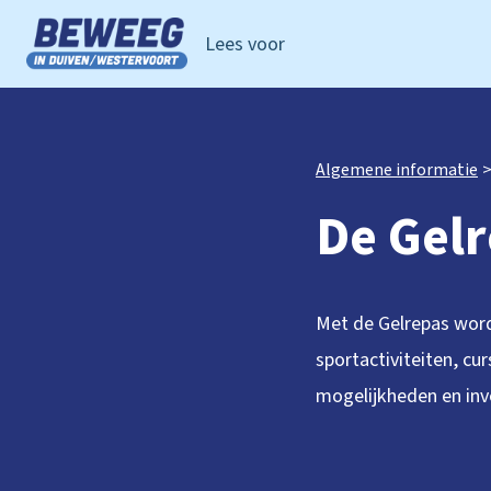
Lees voor
Ga naar de homepage van Beweeg in Duiven Westervoor
Algemene informatie
De Gel
Met de Gelrepas word
sportactiviteiten, cu
mogelijkheden en inve