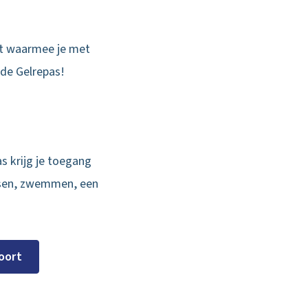
at waarmee je met
 de Gelrepas!
s krijg je toegang
essen, zwemmen, een
oort