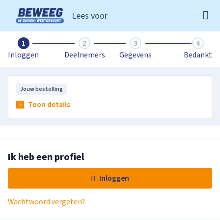
Lees voor
Ga naar de homepage van Beweeg in Duiven Westervoo
1
2
3
4
Inloggen
Deelnemers
Gegevens
Bedankt
Jouw bestelling
Toon details
Ik heb een profiel
Inloggen
Wachtwoord vergeten?